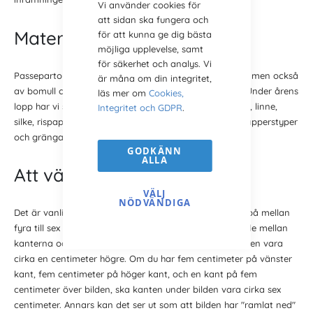
Vi använder cookies för
att sidan ska fungera och
Material i din passepartout
för att kunna ge dig bästa
möjliga upplevelse, samt
för säkerhet och analys. Vi
Passepartouter tillverkas vanligtvis av syrafritt papper, men också
är måna om din integritet,
av bomull om det är höga krav på arkivbeständighet. Under årens
läs mer om
Cookies,
lopp har vi sett passepartouter tillverkade av t.ex. läder, linne,
Integritet och GDPR
.
silke, rispapper och metall. Dessutom finns helt släta papperstyper
och grängat papper med en lätt och fin struktur i ytan.
GODKÄNN
ALLA
Att välja rätt storlek
VÄLJ
NÖDVÄNDIGA
Det är vanligt att man väljer en kant runt om, som är på mellan
fyra till sex centimeter bred. För att få bästa förhållande mellan
kanterna och bilden, bör underkanten på passepartouten vara
cirka en centimeter högre. Om du har fem centimeter på vänster
kant, fem centimeter på höger kant, och en kant på fem
centimeter över bilden, ska kanten under bilden vara cirka sex
centimeter. Annars kan det ser ut som att bilden har "ramlat ned"