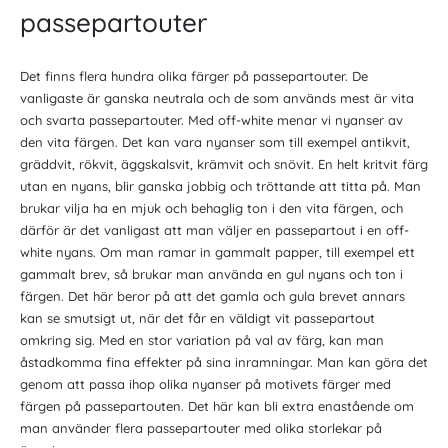
passepartouter
Det finns flera hundra olika färger på passepartouter. De
vanligaste är ganska neutrala och de som används mest är vita
och svarta passepartouter. Med off-white menar vi nyanser av
den vita färgen. Det kan vara nyanser som till exempel antikvit,
gräddvit, rökvit, äggskalsvit, krämvit och snövit. En helt kritvit färg
utan en nyans, blir ganska jobbig och tröttande att titta på. Man
brukar vilja ha en mjuk och behaglig ton i den vita färgen, och
därför är det vanligast att man väljer en passepartout i en off-
white nyans. Om man ramar in gammalt papper, till exempel ett
gammalt brev, så brukar man använda en gul nyans och ton i
färgen. Det här beror på att det gamla och gula brevet annars
kan se smutsigt ut, när det får en väldigt vit passepartout
omkring sig. Med en stor variation på val av färg, kan man
åstadkomma fina effekter på sina inramningar. Man kan göra det
genom att passa ihop olika nyanser på motivets färger med
färgen på passepartouten. Det här kan bli extra enastående om
man använder flera passepartouter med olika storlekar på