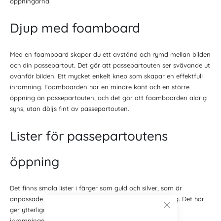
öppningarna.
Djup med foamboard
Med en foamboard skapar du ett avstånd och rymd mellan bilden
och din passepartout. Det gör att passepartouten ser svävande ut
ovanför bilden. Ett mycket enkelt knep som skapar en effektfull
inramning. Foamboarden har en mindre kant och en större
öppning än passepartouten, och det gör att foamboarden aldrig
syns, utan döljs fint av passepartouten.
Lister för passepartoutens
öppning
Det finns smala lister i färger som guld och silver, som är
anpassade för att monteras i passepartoutens öppning. Det här
ger ytterligare en ram och avgränsare mellan delarna i
inramningen. Det sätter din bild i ännu större fokus.