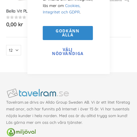
läs mer om
Cookies,
Slut i lager
Bella Vit PLX
Ivar Vit PLX
Integritet och GDPR
.
Rating:
Betyg:
0%
100%
0,00 kr
0,00 kr
GODKÄNN
ALLA
VÄLJ
NÖDVÄNDIGA
Tavelram.se drivs av Alldo Group Sweden AB. Vi är ett litet företag
med anor, och har funnits på Internet i över 15 år. Vi har tusentals
nöjda kunder i hela norden. Med oss är du alltid trygg som kund!
Läs gärna mer
om oss
och våra
tjänster
.