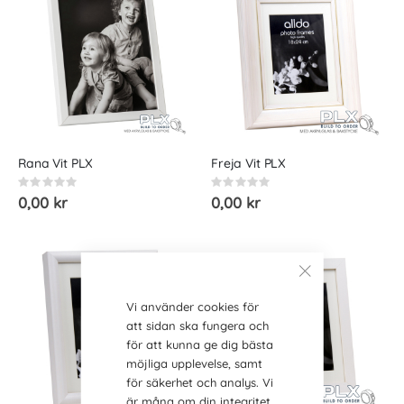
Rana Vit PLX
Freja Vit PLX
Rating:
Rating:
0%
0%
0,00 kr
0,00 kr
Vi använder cookies för
att sidan ska fungera och
för att kunna ge dig bästa
möjliga upplevelse, samt
för säkerhet och analys. Vi
är måna om din integritet,