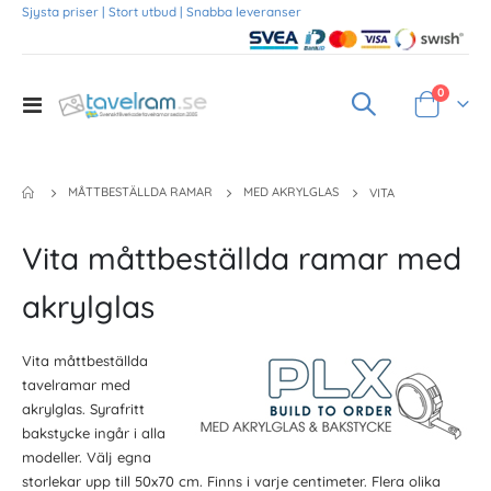
Sjysta priser | Stort utbud | Snabba leveranser
Produkte
0
Toggle
Varukorg
Nav
MÅTTBESTÄLLDA RAMAR
MED AKRYLGLAS
VITA
Vita måttbeställda ramar med
akrylglas
Vita måttbeställda
tavelramar med
akrylglas. Syrafritt
bakstycke ingår i alla
modeller. Välj egna
storlekar upp till 50x70 cm. Finns i varje centimeter. Flera olika