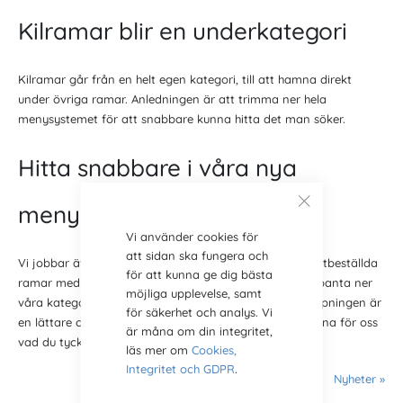
Kilramar blir en underkategori
Kilramar går från en helt egen kategori, till att hamna direkt
under övriga ramar. Anledningen är att trimma ner hela
menysystemet för att snabbare kunna hitta det man söker.
Hitta snabbare i våra nya
menyer
Vi använder cookies för
att sidan ska fungera och
Vi jobbar även med att utöka med en kategori för måttbeställda
för att kunna ge dig bästa
ramar med glas. Allt detta sammantaget kommer att banta ner
möjliga upplevelse, samt
våra kategorier och skapa fler underkategorier. Förhoppningen är
för säkerhet och analys. Vi
en lättare och snabbare struktur att hitta i. Berätta gärna för oss
är måna om din integritet,
vad du tycker, hittar du snabbt det du söker?
läs mer om
Cookies,
Integritet och GDPR
.
Nyheter »