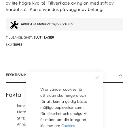
av lite högre kvalité. Tillverkade av nylon med stift av
härdat stål. Kan användas på väggar av betong.
Antal:
4 st.
Material:
Nylon och stål
TILLGÄNGLIGHET:
SLUT I LAGER
SKU
30938
BESKRIVNING
Vi använder cookies för
Fakta
att sidan ska fungera och
för att kunna ge dig bästa
Innehåll: 4 st. betongkrokar
möjliga upplevelse, samt
Material: Nylon
för säkerhet och analys. Vi
Stift: Härdat stål
är måna om din integritet,
Annat namn: X-krok
läs mer om
Cookies,