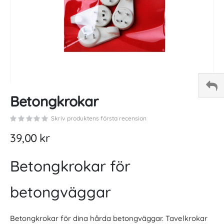
Skip
Betongkrokar
to
the
Skriv produktens första recension
beginning
of
39,00 kr
the
images
Betongkrokar för
gallery
betongväggar
Betongkrokar för dina hårda betongväggar. Tavelkrokar