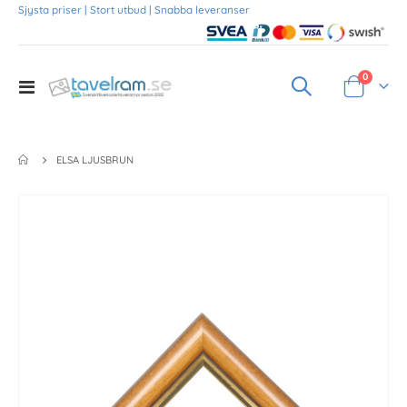
Sjysta priser | Stort utbud | Snabba leveranser
Produkte
0
Toggle
Varukorg
Nav
ELSA LJUSBRUN
Skip
to
the
end
of
the
images
gallery