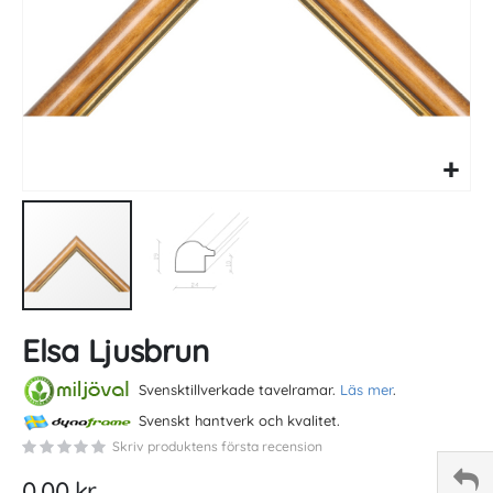
Skip
Elsa Ljusbrun
to
the
beginning
Svensktillverkade tavelramar.
Läs mer
.
of
Svenskt hantverk och kvalitet.
the
Skriv produktens första recension
images
gallery
0,00 kr