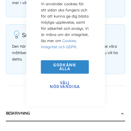
mer i våra
köpvillkor
.
Vi använder cookies för
att sidan ska fungera och
för att kunna ge dig bästa
möjliga upplevelse, samt
för säkerhet och analys. Vi
Säljs utan glas och bakstycke
är måna om din integritet,
läs mer om
Cookies,
Den här tavelramen säljs utan glas och bakstycke. Se våra
Integritet och GDPR
.
måttbeställda ramar med glas och bakstycke om du vill ha
detta.
GODKÄNN
ALLA
VÄLJ
NÖDVÄNDIGA
BESKRIVNING