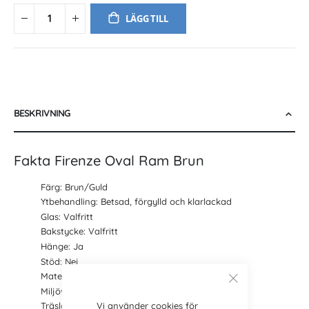
LÄGG TILL
BESKRIVNING
Fakta Firenze Oval Ram Brun
Färg: Brun/Guld
Ytbehandling: Betsad, förgylld och klarlackad
Glas: Valfritt
Bakstycke: Valfritt
Hänge: Ja
Stöd: Nej
Material: Trä
Miljöval: Nej
Vi använder cookies för
Träslag: Lövträ