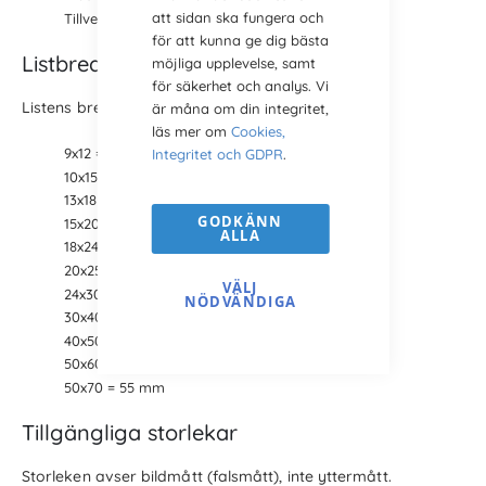
att sidan ska fungera och
Tillverkning: Italien
för att kunna ge dig bästa
Listbredder
möjliga upplevelse, samt
för säkerhet och analys. Vi
Listens bredd på de olika storlekarna.
är måna om din integritet,
läs mer om
Cookies,
9x12 = 22 mm
Integritet och GDPR
.
10x15 = 22 mm
13x18 = 22 mm
GODKÄNN
15x20 = 30 mm
ALLA
18x24 = 30 mm
20x25 = 30 mm
VÄLJ
24x30 = 30 mm
NÖDVÄNDIGA
30x40 = 30 mm
40x50 = 45 mm
50x60 = 50 mm
50x70 = 55 mm
Tillgängliga storlekar
Storleken avser bildmått (falsmått), inte yttermått.