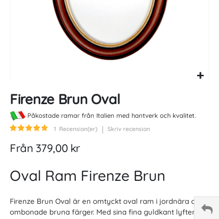
Skip
Firenze Brun Oval
to
the
Påkostade ramar från Italien med hantverk och kvalitet.
beginning
of
Betyg:
1
Recension(er)
Skriv recension
80
100
% of
the
Från
379,00 kr
images
gallery
Oval Ram Firenze Brun
Firenze Brun Oval är en omtyckt oval ram i jordnära och
ombonade bruna färger. Med sina fina guldkant lyfter