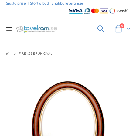
Sjysta priser | Stort utbud | Snabba leveranser
Produkte
0
Toggle
Varukorg
Nav
FIRENZE BRUN OVAL
Skip
to
the
end
of
the
images
gallery