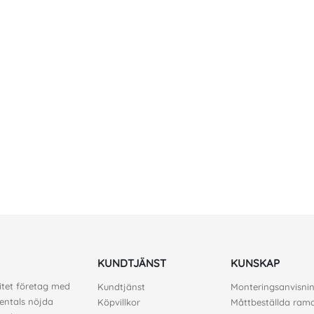
KUNDTJÄNST
KUNSKAP
litet företag med
Kundtjänst
Monteringsanvisni
sentals nöjda
Köpvillkor
Måttbeställda ram