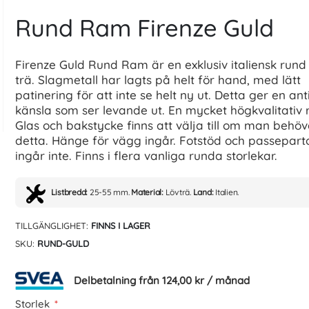
Rund Ram Firenze Guld
Firenze Guld Rund Ram är en exklusiv italiensk rund
trä. Slagmetall har lagts på helt för hand, med lätt
patinering för att inte se helt ny ut. Detta ger en ant
känsla som ser levande ut. En mycket högkvalitativ 
Glas och bakstycke finns att välja till om man behöv
detta. Hänge för vägg ingår. Fotstöd och passepart
ingår inte. Finns i flera vanliga runda storlekar.
Listbredd:
25-55 mm.
Material:
Lövträ.
Land:
Italien.
TILLGÄNGLIGHET:
FINNS I LAGER
SKU
RUND-GULD
Delbetalning från
124,00 kr
/ månad
Storlek