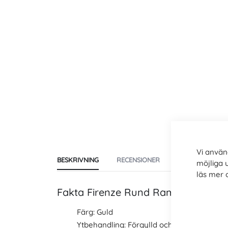
Vi använ
BESKRIVNING
RECENSIONER
TILLVERKARE
möjliga 
läs mer
Fakta Firenze Rund Ram Guld
Färg: Guld
Ytbehandling: Förgylld och patinerad