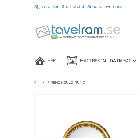
Sjysta priser | Stort utbud | Snabba leveranser
HEM
MÅTTBESTÄLLDA RAMAR
FIRENZE GULD RUND
Skip
to
the
end
of
the
images