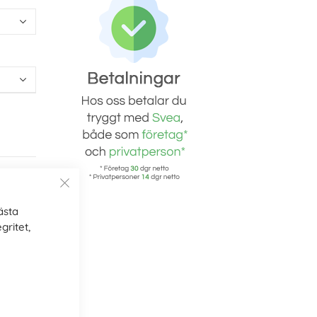
ästa
gritet,