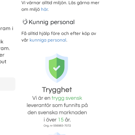
Vi värnar alltid miljön. Läs gärna mer
om miljö
här
.
Kunnig personal
 ram i
Få alltid hjälp före och efter köp av
vår
kunniga personal
.
ik
ram.
er
out