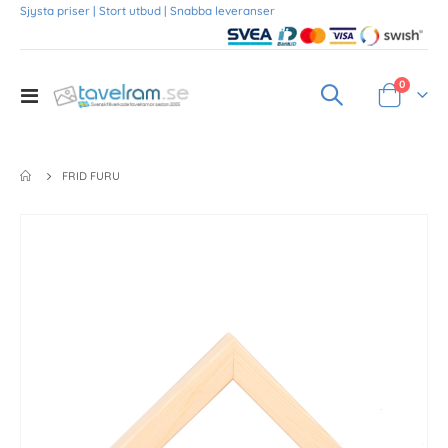
Sjysta priser | Stort utbud | Snabba leveranser
Produkte
0
Toggle
Varukorg
Nav
FRID FURU
Skip
to
the
end
of
the
images
gallery