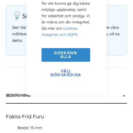
för att kunna ge dig bästa
möjliga upplevelse, samt
Säljs utan glas och bakstycke
för säkerhet och analys. Vi
är måna om din integritet,
Den här tavelramen säljs utan glas och bakstycke. Se våra
läs mer om
Cookies,
måttbeställda ramar med glas och bakstycke om du vill ha
Integritet och GDPR
.
detta.
GODKÄNN
ALLA
VÄLJ
NÖDVÄNDIGA
BESKRIVNING
Fakta Frid Furu
Bredd: 15 mm