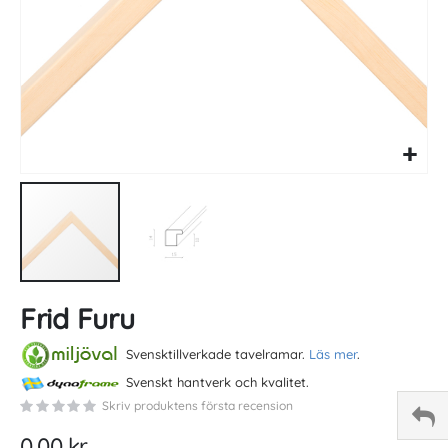
Skip
Frid Furu
to
the
beginning
Svensktillverkade tavelramar.
Läs mer
.
of
Svenskt hantverk och kvalitet.
the
Skriv produktens första recension
images
gallery
0,00 kr