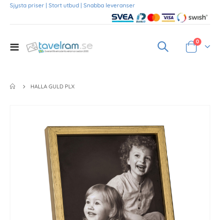
Sjysta priser | Stort utbud | Snabba leveranser
Produkte
0
Toggle
Varukorg
Nav
HALLA GULD PLX
Skip
to
the
end
of
the
images
gallery