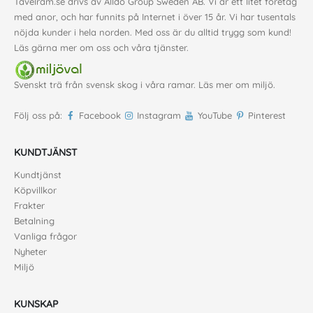
Tavelram.se drivs av Alldo Group Sweden AB. Vi är ett litet företag
med anor, och har funnits på Internet i över 15 år. Vi har tusentals
nöjda kunder i hela norden. Med oss är du alltid trygg som kund!
Läs gärna mer
om oss
och våra
tjänster
.
Svenskt trä från svensk skog i våra ramar. Läs mer om
miljö
.
Följ oss på:
Facebook
Instagram
YouTube
Pinterest
KUNDTJÄNST
Kundtjänst
Köpvillkor
Frakter
Betalning
Vanliga frågor
Nyheter
Miljö
KUNSKAP