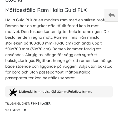
Måttbeställd Ram Halla Guld PLX
Halla Guld PLX är en modern ram med en stilren profil.
Ramen har en mycket effektfullt fasad kan in mot
motivet. Den fasade kanten lyfter hela inramningen. Du
beställer den i egna mått. Ramen finns från minsta
storleken på 100x100 mm (10x10 cm) och ända upp till
500x700 mm (50x70 cm). Ramen kommer färdig att
användas. Akrylglas, hänge för vägg och syrafritt
bakstycke ingår. Flyttbart hänge gör att ramen kan hänga
både stående och liggande på väggen. Säljs utan bakstöd
för bord och utan passepartout. Måttbeställda
passepartouter kan beställas separat.
Listbredd:
16 mm.
Listhöjd:
22 mm.
Falsdjup:
16 mm.
TILLGÄNGLIGHET:
FINNS I LAGER
SKU
31959-PLX