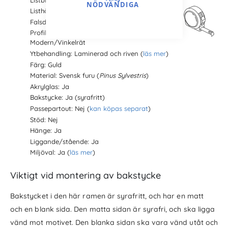
NÖDVÄNDIGA
Listhöjd: 22 mm
Falsdjup: 16 mm
Profiltyp:
Modern/Vinkelrät
Ytbehandling: Laminerad och riven (
läs mer
)
Färg: Guld
Material: Svensk furu (
Pinus Sylvestris
)
Akrylglas: Ja
Bakstycke: Ja (syrafritt)
Passepartout: Nej (
kan köpas separat
)
Stöd: Nej
Hänge: Ja
Liggande/stående: Ja
Miljöval: Ja (
läs mer
)
Viktigt vid montering av bakstycke
Bakstycket i den här ramen är syrafritt, och har en matt
och en blank sida. Den matta sidan är syrafri, och ska ligga
vänd mot motivet. Den blanka sidan ska vara vänd utåt och