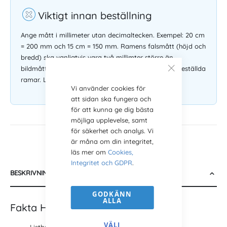
Viktigt innan beställning
Ange mått i millimeter utan decimaltecken. Exempel: 20 cm
= 200 mm och 15 cm = 150 mm. Ramens falsmått (höjd och
bredd) ska vanligtvis vara två millimter större än
bildmåttet. Byte eller ångerrätt gäller inte på måttbeställda
ramar. Läs gärna mer i våra
köpvillkor
.
Vi använder cookies för
att sidan ska fungera och
för att kunna ge dig bästa
möjliga upplevelse, samt
för säkerhet och analys. Vi
är måna om din integritet,
läs mer om
Cookies,
Integritet och GDPR
.
BESKRIVNING
GODKÄNN
ALLA
Fakta Halla Guld PLX
VÄLJ
Listbredd: 16 mm