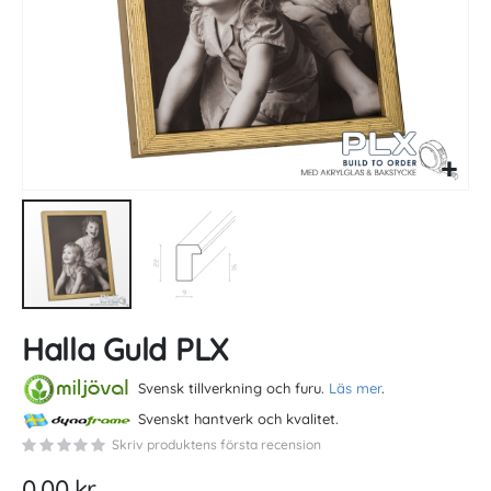
Skip
Halla Guld PLX
to
the
beginning
Svensk tillverkning och furu.
Läs mer
.
of
Svenskt hantverk och kvalitet.
the
Skriv produktens första recension
images
gallery
0,00 kr