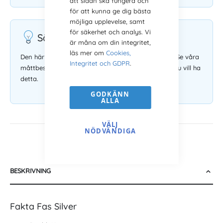
att sidan ska fungera och
för att kunna ge dig bästa
möjliga upplevelse, samt
för säkerhet och analys. Vi
Säljs utan glas och bakstycke
är måna om din integritet,
läs mer om
Cookies,
Den här tavelramen säljs utan glas och bakstycke. Se våra
Integritet och GDPR
.
måttbeställda ramar med glas och bakstycke om du vill ha
detta.
GODKÄNN
ALLA
VÄLJ
NÖDVÄNDIGA
BESKRIVNING
Fakta Fas Silver