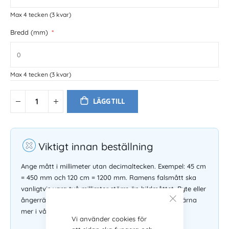
Max 4 tecken
(3 kvar)
Bredd (mm)
Max 4 tecken
(3 kvar)
LÄGG TILL
Viktigt innan beställning
Ange mått i millimeter utan decimaltecken. Exempel: 45 cm
= 450 mm och 120 cm = 1200 mm. Ramens falsmått ska
vanligtvis vara två millimter större än bildmåttet. Byte eller
ångerrätt gäller inte på måttbeställda ramar. Läs gärna
mer i våra
köpvillkor
.
Vi använder cookies för