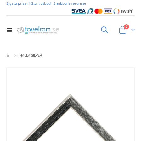
Sjysta priser | Stort utbud | Snabba leveranser
Produkte
0
Toggle
Varukorg
Nav
HALLA SILVER
Skip
to
the
end
of
the
images
gallery