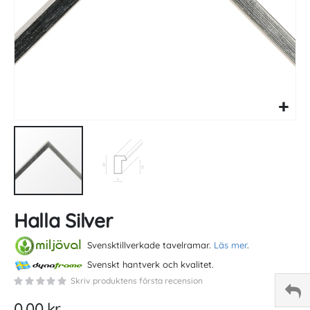
Skip
Halla Silver
to
the
beginning
Svensktillverkade tavelramar.
Läs mer
.
of
Svenskt hantverk och kvalitet.
the
Skriv produktens första recension
images
gallery
0,00 kr