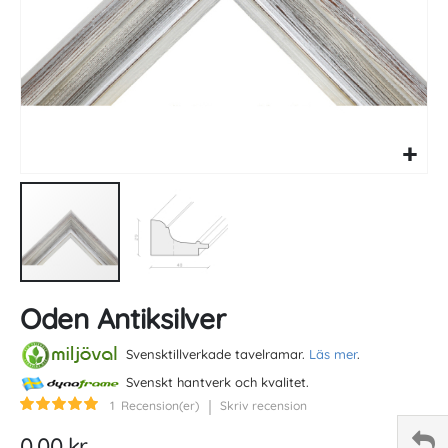
Skip
Oden Antiksilver
to
the
beginning
Svensktillverkade tavelramar.
Läs mer
.
of
Svenskt hantverk och kvalitet.
the
Betyg:
1
Recension(er)
Skriv recension
images
100
100
% of
gallery
0,00 kr