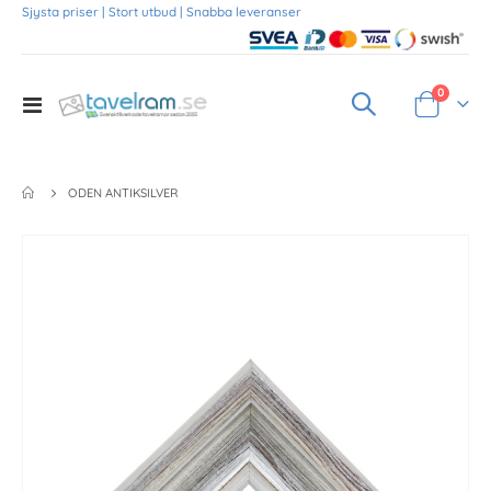
Sjysta priser | Stort utbud | Snabba leveranser
Produkte
0
Toggle
Varukorg
Nav
ODEN ANTIKSILVER
Skip
to
the
end
of
the
images
gallery