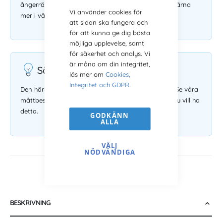
ångerrätt gäller inte på måttbeställda ramar. Läs gärna
Vi använder cookies för
mer i våra
köpvillkor
.
att sidan ska fungera och
för att kunna ge dig bästa
möjliga upplevelse, samt
för säkerhet och analys. Vi
är måna om din integritet,
Säljs utan glas och bakstycke
läs mer om
Cookies,
Integritet och GDPR
.
Den här tavelramen säljs utan glas och bakstycke. Se våra
måttbeställda ramar med glas och bakstycke om du vill ha
detta.
GODKÄNN
ALLA
VÄLJ
NÖDVÄNDIGA
BESKRIVNING