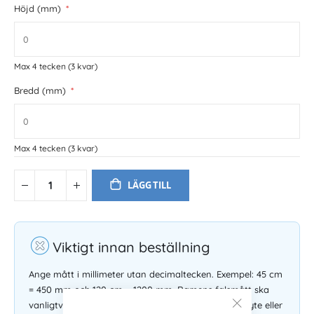
Höjd (mm)
Max 4 tecken
(3 kvar)
Bredd (mm)
Max 4 tecken
(3 kvar)
LÄGG TILL
Viktigt innan beställning
Ange mått i millimeter utan decimaltecken. Exempel: 45 cm
= 450 mm och 120 cm = 1200 mm. Ramens falsmått ska
vanligtvis vara två millimter större än bildmåttet. Byte eller