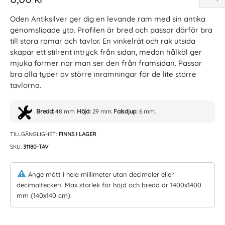
Oden Antiksilver ger dig en levande ram med sin antika
genomslipade yta. Profilen är bred och passar därför bra
till stora ramar och tavlor. En vinkelrät och rak utsida
skapar ett stilrent intryck från sidan, medan hålkäl ger
mjuka former när man ser den från framsidan. Passar
bra alla typer av större inramningar för de lite större
tavlorna.
Bredd:
48 mm.
Höjd:
29 mm.
Falsdjup:
6 mm.
TILLGÄNGLIGHET:
FINNS I LAGER
SKU
31180-TAV
Ange mått i hela millimeter utan decimaler eller
decimaltecken. Max storlek för höjd och bredd är 1400x1400
mm (140x140 cm).