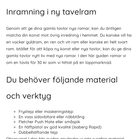
Inramning i ny tavelram
Genom att ge dina gamla tavlor nya ramar, kan du äntligen
matcha din konst mot övrig inredning i hemmet. Du kanske vill ha
en vacker guldram, en ren och vit ram eller kanske en helt svart
ram. Istället för att köpa ny konst eller nya tavlor, kan du ge dina
gamla tavlor nytt liv med nya ramar. I den här guiden ramar vi
om en tavla för 30 kr som vi hittat på en loppmarknad.
Du behöver följande material
och verktyg
Frystejp eller maskeringstejp
En vass sidavbitare eller näbbtång
Fletcher Push Mate eller småspik
En häftpistol av god kvalité (Isaberg Rapid)
Dubbelhäftande tejp
Observera! I den här guiden använder vi inte syrafria material.