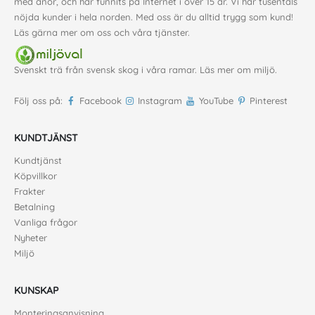
med anor, och har funnits på Internet i över 15 år. Vi har tusentals
nöjda kunder i hela norden. Med oss är du alltid trygg som kund!
Läs gärna mer
om oss
och våra
tjänster
.
Svenskt trä från svensk skog i våra ramar. Läs mer om
miljö
.
Följ oss på:
Facebook
Instagram
YouTube
Pinterest
KUNDTJÄNST
Kundtjänst
Köpvillkor
Frakter
Betalning
Vanliga frågor
Nyheter
Miljö
KUNSKAP
Monteringsanvisning