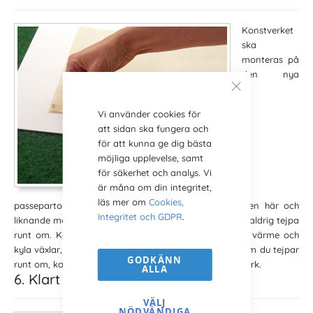
Konstverket
ska
monteras på
den nya
Vi använder cookies för
att sidan ska fungera och
för att kunna ge dig bästa
möjliga upplevelse, samt
för säkerhet och analys. Vi
är måna om din integritet,
läs mer om
Cookies,
passepartouten genom att det tejpas i överkant. Den här och
Integritet och GDPR
.
liknande metoder brukar kallas för hängslen. Man ska aldrig tejpa
runt om. Konstverket måste kunna röra sig fritt när värme och
kyla växlar, eller när luftfuktigheten i rummet växlar. Om du tejpar
GODKÄNN
runt om, kan du få ett fult böljande och vågigt konstverk.
ALLA
6. Klart för nya tavelramen
VÄLJ
NÖDVÄNDIGA