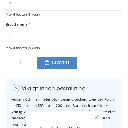
Max 4 tecken
(3 kvar)
Bredd (mm)
Max 4 tecken
(3 kvar)
LÄGG TILL
Viktigt innan beställning
Ange mått i millimeter utan decimaltecken. Exempel: 45 cm
= 450 mm och 120 cm = 1200 mm. Ramens falsmått ska
vanligtvis vara två millimter större än bildmåttet. Byte eller
ångerrätt gäller inte på måttbeställda ramar. Läs gärna
mer i våra
köpvillkor
.