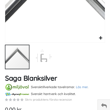
Skip
Saga Blanksilver
to
the
beginning
Svensktillverkade tavelramar.
Läs mer
.
of
Svenskt hantverk och kvalitet.
the
Skriv produktens första recension
images
gallery
0,00 kr