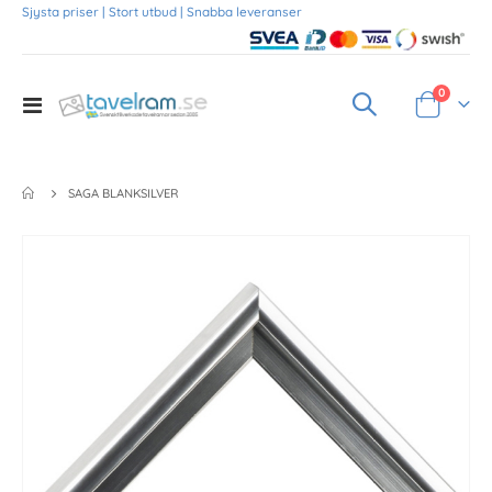
Sjysta priser | Stort utbud | Snabba leveranser
Produkte
0
Toggle
Varukorg
Nav
SAGA BLANKSILVER
Skip
to
the
end
of
the
images
gallery