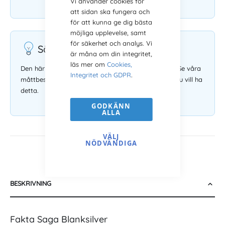
Vi använder cookies för
att sidan ska fungera och
för att kunna ge dig bästa
möjliga upplevelse, samt
för säkerhet och analys. Vi
Säljs utan glas och bakstycke
är måna om din integritet,
läs mer om
Cookies,
Den här tavelramen säljs utan glas och bakstycke. Se våra
Integritet och GDPR
.
måttbeställda ramar med glas och bakstycke om du vill ha
detta.
GODKÄNN
ALLA
VÄLJ
NÖDVÄNDIGA
BESKRIVNING
Fakta Saga Blanksilver