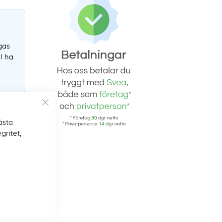
gas
l ha
ästa
gritet,