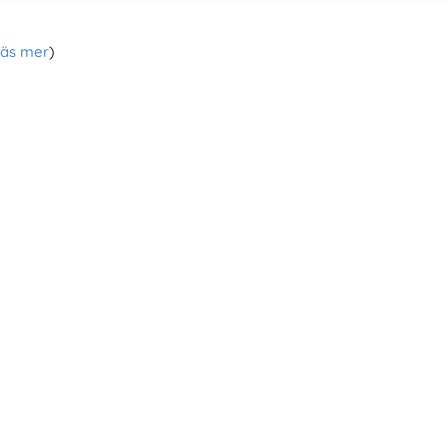
läs mer
)