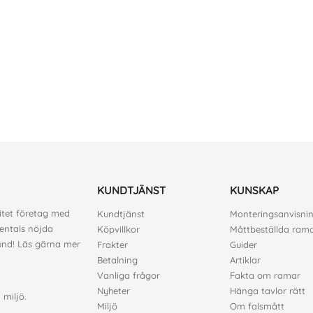
KUNDTJÄNST
KUNSKAP
litet företag med
Kundtjänst
Monteringsanvisni
sentals nöjda
Köpvillkor
Måttbeställda ram
kund! Läs gärna mer
Frakter
Guider
Betalning
Artiklar
Vanliga frågor
Fakta om ramar
Nyheter
Hänga tavlor rätt
m
miljö
.
Miljö
Om falsmått