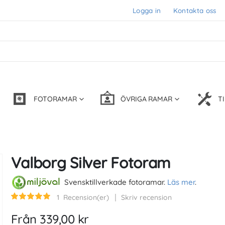
Logga in
Kontakta oss
FOTORAMAR
ÖVRIGA RAMAR
T
Valborg Silver Fotoram
Svensktillverkade fotoramar.
Läs mer
.
1
Recension(er)
Skriv recension
Betyg:
100
100
% of
Från
339,00 kr