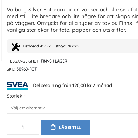
Valborg Silver Fotoram är en vacker och klassisk fo
med stil. Lite bredare och lite högre för att skapa si
på väggen. Omtyckt för alla typer av tavlor. Finns i 
vanliga storlekar för foto, papper och utskrifter.
Listbredd:
41 mm.
Listhöjd:
28 mm.
TILLGÄNGLIGHET:
FINNS I LAGER
SKU
30968-FOT
Delbetalning från
120,00 kr
/ månad
Storlek
LÄGG TILL