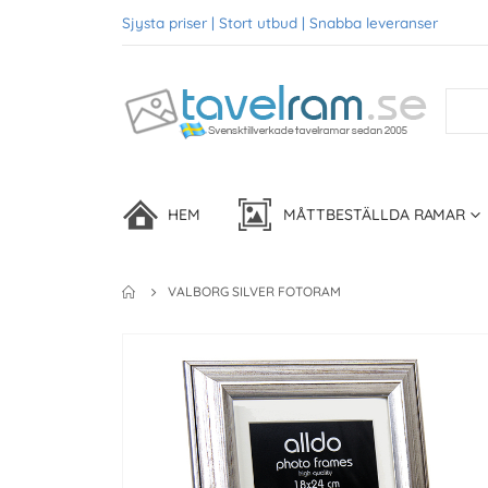
Sjysta priser | Stort utbud | Snabba leveranser
HEM
MÅTTBESTÄLLDA RAMAR
VALBORG SILVER FOTORAM
Skip
to
the
end
of
the
images