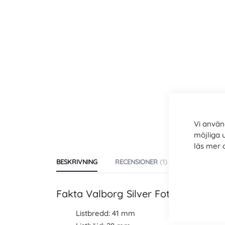
images
gallery
Vi använ
möjliga 
läs mer
BESKRIVNING
RECENSIONER
1
TILLVERKAR
Fakta Valborg Silver Fotoram
Listbredd: 41 mm