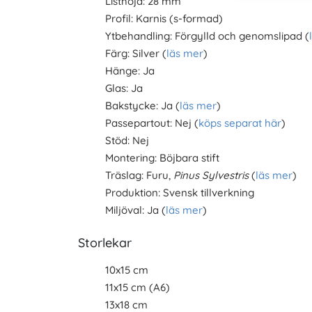
Listhöjd: 28 mm
Profil: Karnis (s-formad)
Ytbehandling: Förgylld och genomslipad (
Färg: Silver (
läs mer
)
Hänge: Ja
Glas: Ja
Bakstycke: Ja (
läs mer
)
Passepartout: Nej (
köps separat här
)
Stöd: Nej
Montering: Böjbara stift
Träslag: Furu,
Pinus Sylvestris
(
läs mer
)
Produktion: Svensk tillverkning
Miljöval: Ja (
läs mer
)
Storlekar
10x15 cm
11x15 cm (A6)
13x18 cm