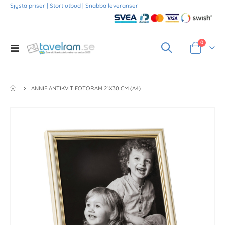
Sjysta priser | Stort utbud | Snabba leveranser
Produkte
0
Toggle
Varukorg
Nav
ANNIE ANTIKVIT FOTORAM 21X30 CM (A4)
Skip
to
the
end
of
the
images
gallery