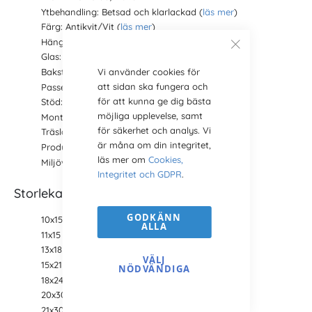
Ytbehandling: Betsad och klarlackad (
läs mer
)
Färg: Antikvit/Vit (
läs mer
)
Hänge: Ja
Glas: Ja
Vi använder cookies för
Bakstycke: Ja (
läs mer
)
att sidan ska fungera och
Passepartout: Nej (
köps separat här
)
för att kunna ge dig bästa
Stöd: Nej
möjliga upplevelse, samt
Montering: Böjbara stift
för säkerhet och analys. Vi
Träslag: Furu,
Pinus Sylvestris
(
läs mer
)
är måna om din integritet,
Produktion: Svensk tillverkning
läs mer om
Cookies,
Miljöval: Ja (
läs mer
)
Integritet och GDPR
.
Storlekar
GODKÄNN
10x15 cm
ALLA
11x15 cm (A6)
13x18 cm
VÄLJ
15x21 cm (A5)
NÖDVÄNDIGA
18x24 cm
20x30 cm
21x30 cm (A4)