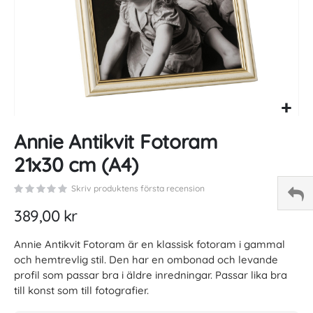
Skip
Annie Antikvit Fotoram
to
the
21x30 cm (A4)
beginning
of
Skriv produktens första recension
the
images
389,00 kr
gallery
Annie Antikvit Fotoram är en klassisk fotoram i gammal
och hemtrevlig stil. Den har en ombonad och levande
profil som passar bra i äldre inredningar. Passar lika bra
till konst som till fotografier.