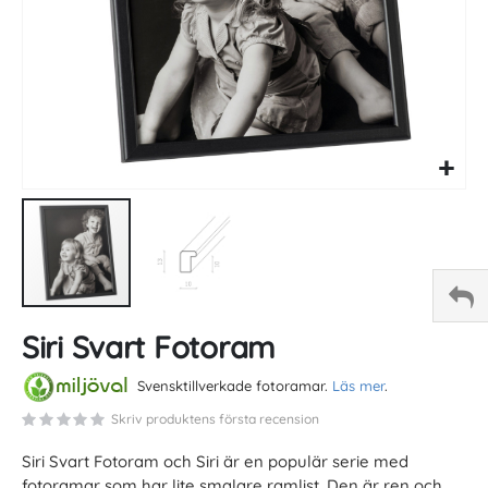
Skip
Siri Svart Fotoram
to
the
beginning
Svensktillverkade fotoramar.
Läs mer
.
of
Skriv produktens första recension
the
images
Siri Svart Fotoram och Siri är en populär serie med
gallery
fotoramar som har lite smalare ramlist. Den är ren och