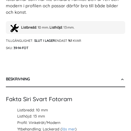
modern i profilen och passar därför bra till både bilder
och konst.
Listbredd:
10 mm.
Listhöjd:
13 mm.
TILLGÄNGLIGHET:
SLUT I LAGER
ENDAST
%1
KVAR
SKU
39-14-FOT
BESKRIVNING
Fakta Siri Svart Fotoram
Listbredd: 10 mm
Listhöjd: 13 mm
Profil: Vinkelrät/Modern
Ytbehandling: Lackerad (
läs mer
)