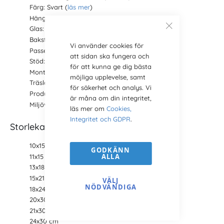
Färg: Svart (
läs mer
)
Hänge: Ja
Glas: Ja
Bakstycke: Ja (
läs mer
)
Vi använder cookies för
Passepartout: Nej (
köps separat här
)
att sidan ska fungera och
Stöd: Nej
för att kunna ge dig bästa
Montering: Böjbara stift
möjliga upplevelse, samt
Träslag: Furu,
Pinus Sylvestris
(
läs mer
)
för säkerhet och analys. Vi
Produktion: Svensk tillverkning
är måna om din integritet,
Miljöval: Ja (
läs mer
)
läs mer om
Cookies,
Integritet och GDPR
.
Storlekar
10x15 cm
GODKÄNN
ALLA
11x15 cm (A6)
13x18 cm
15x21 cm (A5)
VÄLJ
NÖDVÄNDIGA
18x24 cm
20x30 cm
21x30 cm (A4)
24x30 cm