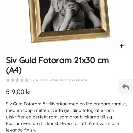
Skip
Siv Guld Fotoram 21x30 cm
to
the
(A4)
beginning
of
Skriv produktens första recension
the
images
519,00 kr
gallery
Siv Guld Fotoram är tillverkad med en lite bredare ramlist,
med en topp i mitten. Detta ger dina fotografier och
utskrifter en perfekt ram, som drar blickarna till sig.
Passar även bra till konst. Riven för att få en varm och
levande finish.