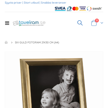
Sjysta priser | Stort utbud | Snabba leveranser
Produkte
0
Toggle
Varukorg
Nav
SIV GULD FOTORAM 21X30 CM (A4)
Skip
to
the
end
of
the
images
gallery