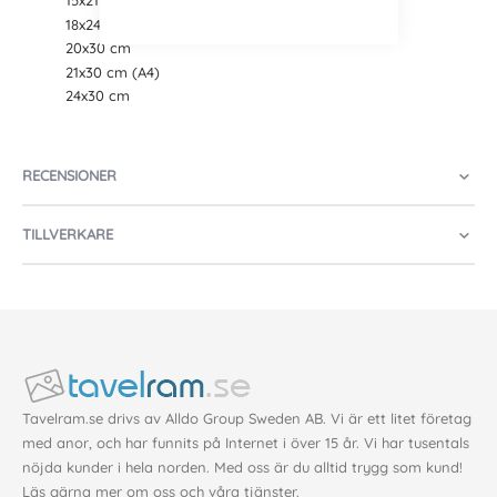
15x21 cm (A5)
18x24 cm
20x30 cm
21x30 cm (A4)
24x30 cm
RECENSIONER
TILLVERKARE
Tavelram.se drivs av Alldo Group Sweden AB. Vi är ett litet företag
med anor, och har funnits på Internet i över 15 år. Vi har tusentals
nöjda kunder i hela norden. Med oss är du alltid trygg som kund!
Läs gärna mer
om oss
och våra
tjänster
.