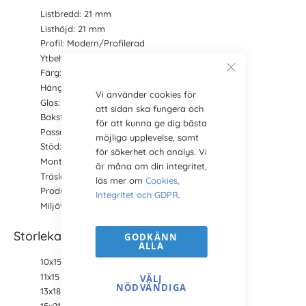
Listbredd: 21 mm
Listhöjd: 21 mm
Profil: Modern/Profilerad
Ytbehandling: Förgylld och riven (
läs mer
)
Färg: Guld (
läs mer
)
Hänge: Ja
Vi använder cookies för
Glas: Ja
att sidan ska fungera och
Bakstycke: Ja (
läs mer
)
för att kunna ge dig bästa
Passepartout: Nej (
köps separat här
)
möjliga upplevelse, samt
Stöd: Nej
för säkerhet och analys. Vi
Montering: Böjbara stift
är måna om din integritet,
Träslag: Furu,
Pinus Sylvestris
(
läs mer
)
läs mer om
Cookies,
Produktion: Svensk tillverkning
Integritet och GDPR
.
Miljöval: Ja (
läs mer
)
Storlekar
GODKÄNN
ALLA
10x15 cm
11x15 cm (A6)
VÄLJ
NÖDVÄNDIGA
13x18 cm